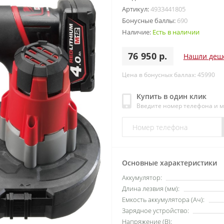
Артикул:
4933441805
Бонусные баллы:
690
Наличие:
Есть в наличии
76 950 р.
Нашли деш
Цена в бонусных баллах: 45990
Купить в один клик
Введите номер телефона и 
Основные характеристики
Аккумулятор:
Длина лезвия (мм):
Емкость аккумулятора (Ач):
Зарядное устройство:
Напряжение (В):