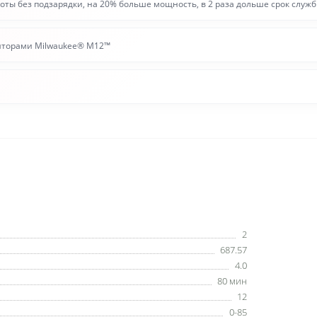
оты без подзарядки, на 20% больше мощность, в 2 раза дольше срок служб
ляторами Milwaukee® M12™
2
687.57
4.0
80 мин
12
0-85