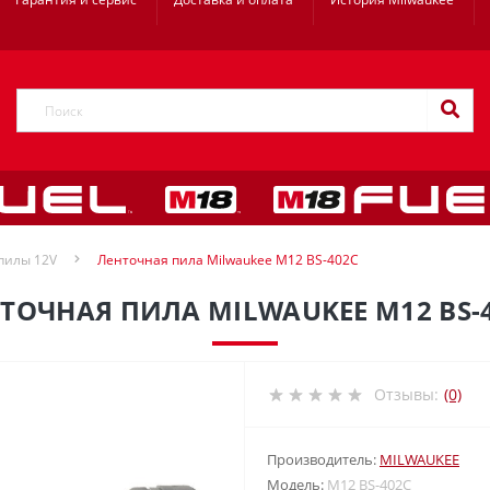
пилы 12V
Ленточная пила Milwaukee M12 BS-402C
ТОЧНАЯ ПИЛА MILWAUKEE M12 BS-
Отзывы:
(0)
Производитель:
MILWAUKEE
Модель:
M12 BS-402C