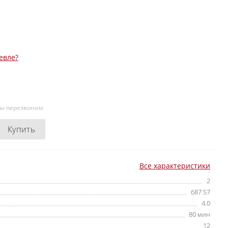
евле?
мы перезвоним
Купить
Все характеристики
2
687.57
4.0
80 мин
12