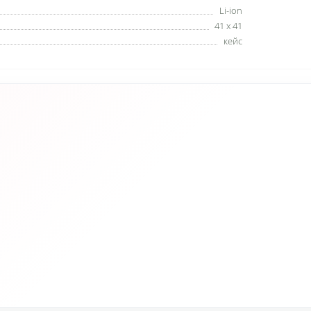
Li-ion
41 х 41
кейс