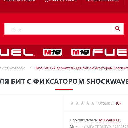
т с фиксатором
Магнитный держатель для бит с фиксатором Shockwa
Я БИТ С ФИКСАТОРОМ SHOCKWAVE
Отзывы:
(0)
Производитель:
MILWAUKEE
Модель:
IMPACT DUTY™ 4932459