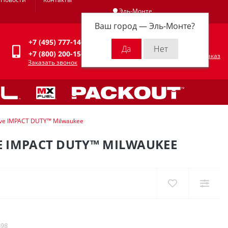
Эль-Монте
Ваш город —
Эль-Монте
?
Личный кабинет
+7 (495) 777-14-94
0
0 р.
+7 (800) 200-15-94
Оформить заказ
Заказать звонок
ve IMPACT DUTY™ Milwaukee
 IMPACT DUTY™ MILWAUKEE
398