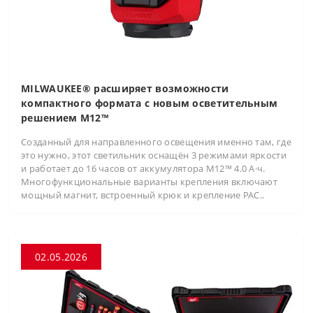
MILWAUKEE® расширяет возможности
компактного формата с новым осветительным
решением M12™
Созданный для направленного освещения именно там, где
это нужно, этот светильник оснащён 3 режимами яркости
и работает до 16 часов от аккумулятора M12™ 4.0 А·ч.
Многофункциональные варианты крепления включают
мощный магнит, встроенный крюк и крепление PAC..
02.05.2026