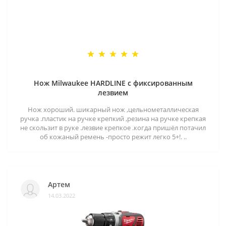
Нож Milwaukee HARDLINE с фиксированным
лезвием
Нож хороший. шикарный нож ,цельнометаллическая
ручка .пластик на ручке крепкий ,резина на ручке крепкая
не скользит в руке .лезвие крепкое .когда пришёл потачил
об кожаный ремень -просто режит легко 5+!. ..
Артем
14.03.2022