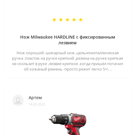
Нож Milwaukee HARDLINE с фиксированным
лезвием
Нож хороший. шикарный нож ,цельнометаллическая
ручка .пластик на ручке крепкий ,резина на ручке крепкая
не скользит в руке .лезвие крепкое .когда пришёл потачил
об кожаный ремень -просто режит легко 5+!. ..
Артем
14.03.2022