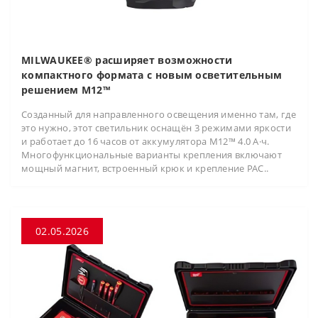
MILWAUKEE® расширяет возможности
компактного формата с новым осветительным
решением M12™
Созданный для направленного освещения именно там, где
это нужно, этот светильник оснащён 3 режимами яркости
и работает до 16 часов от аккумулятора M12™ 4.0 А·ч.
Многофункциональные варианты крепления включают
мощный магнит, встроенный крюк и крепление PAC..
02.05.2026