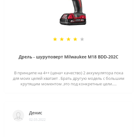
Дрель - шуруповерт Milwaukee M18 BDD-202C
В принципе на 4++ (цена+ качество) 2 аккумулятора пока
для моих целей хватает . Брать другую модель с большим
крутящим моментом ,это под конкретные цели.....
Денис
02.03.2022