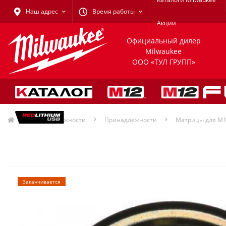
Наш адрес
Время работы
Акции
Официальный дилер
Milwaukee
ООО «ТУЛ ГРУПП»
Принадлежности
Принадлежности
Матрицы для M
Заканчивается