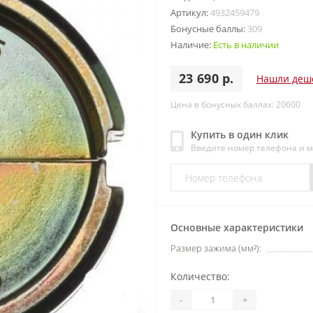
Артикул:
4932459479
Бонусные баллы:
309
Наличие:
Есть в наличии
23 690 р.
Нашли деш
Цена в бонусных баллах: 20600
Купить в один клик
Введите номер телефона и 
Основные характеристики
Размер зажима (мм²):
Количество:
-
+