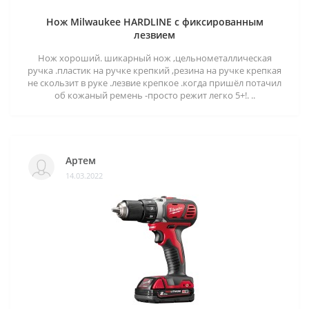
Нож Milwaukee HARDLINE с фиксированным
лезвием
Нож хороший. шикарный нож ,цельнометаллическая
ручка .пластик на ручке крепкий ,резина на ручке крепкая
не скользит в руке .лезвие крепкое .когда пришёл потачил
об кожаный ремень -просто режит легко 5+!. ..
Артем
14.03.2022