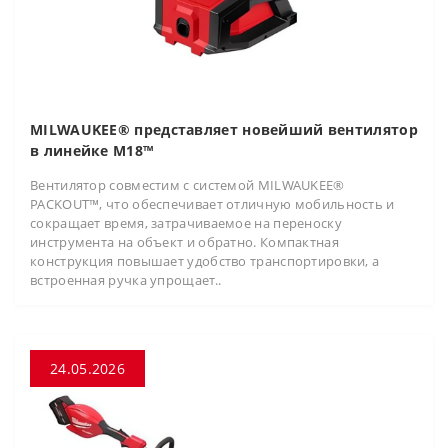
MILWAUKEE® представляет новейший вентилятор
в линейке M18™
Вентилятор совместим с системой MILWAUKEE®
PACKOUT™, что обеспечивает отличную мобильность и
сокращает время, затрачиваемое на переноску
инструмента на объект и обратно. Компактная
конструкция повышает удобство транспортировки, а
встроенная ручка упрощает..
24.05.2026