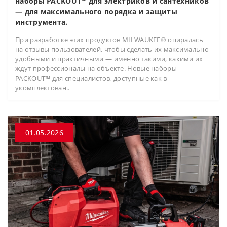
наборы PACKOUT™ для электриков и сантехников
— для максимального порядка и защиты
инструмента.
При разработке этих продуктов MILWAUKEE® опиралась
на отзывы пользователей, чтобы сделать их максимально
удобными и практичными — именно такими, какими их
ждут профессионалы на объекте. Новые наборы
PACKOUT™ для специалистов, доступные как в
укомплектован..
01.05.2026