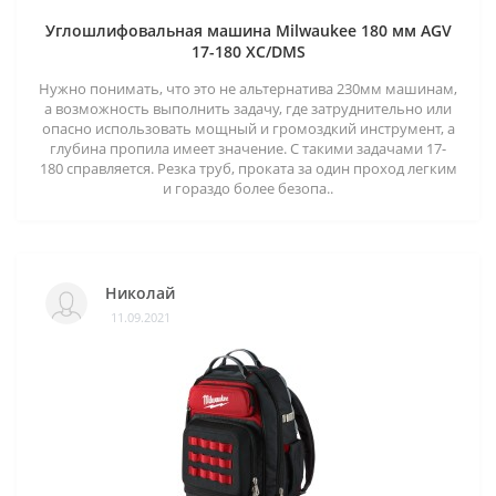
Углошлифовальная машина Milwaukee 180 мм AGV
17-180 XC/DMS
Нужно понимать, что это не альтернатива 230мм машинам,
а возможность выполнить задачу, где затруднительно или
опасно использовать мощный и громоздкий инструмент, а
глубина пропила имеет значение. С такими задачами 17-
180 справляется. Резка труб, проката за один проход легким
и гораздо более безопа..
Николай
11.09.2021