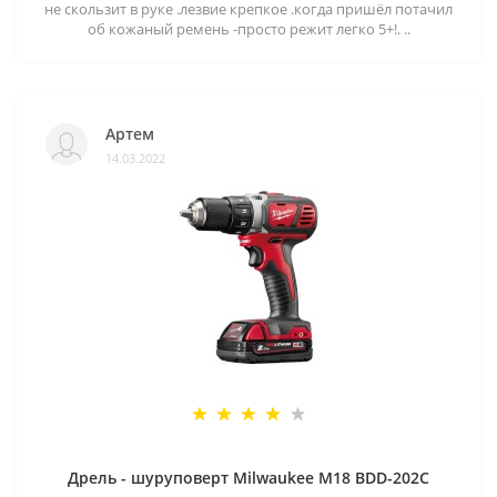
не скользит в руке .лезвие крепкое .когда пришёл потачил
об кожаный ремень -просто режит легко 5+!. ..
Артем
14.03.2022
Дрель - шуруповерт Milwaukee M18 BDD-202C