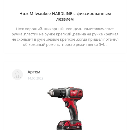
Нож Milwaukee HARDLINE с фиксированным
лезвием
Нож хороший. шикарный нож ,цельнометаллическая
ручка .пластик на ручке крепкий ,резина на ручке крепкая
не скользит в руке .лезвие крепкое .когда пришёл потачил
об кожаный ремень -просто режит легко 5+!. ..
Артем
14.03.2022