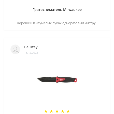
Гратосниматель Milwaukee
Хороший в неумелых руках одноразовый инстру..
Бештау
18.12.2022