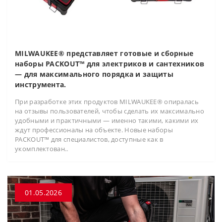
MILWAUKEE® представляет готовые и сборные
наборы PACKOUT™ для электриков и сантехников
— для максимального порядка и защиты
инструмента.
При разработке этих продуктов MILWAUKEE® опиралась
на отзывы пользователей, чтобы сделать их максимально
удобными и практичными — именно такими, какими их
ждут профессионалы на объекте. Новые наборы
PACKOUT™ для специалистов, доступные как в
укомплектован..
01.05.2026