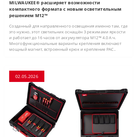
MILWAUKEE® расширяет возможности
компактного формата с новым осветительным
решением M12™
Созданный для направленного освещения именно там, где
это нужно, этот светильник оснащён 3 режимами яркости
и работает до 16 часов от аккумулятора M12™ 4.0 А·ч.
Многофункциональные варианты крепления включают
мощный магнит, встроенный крюк и крепление PAC..
02.05.2026