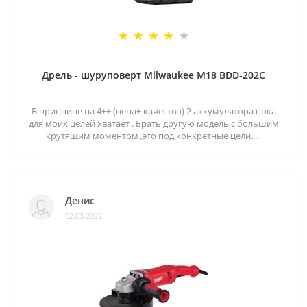
Дрель - шуруповерт Milwaukee M18 BDD-202C
В принципе на 4++ (цена+ качество) 2 аккумулятора пока
для моих целей хватает . Брать другую модель с большим
крутящим моментом ,это под конкретные цели.....
Денис
02.03.2022