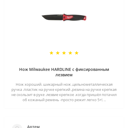
Нож Milwaukee HARDLINE с фиксированным
лезвием
Нож хороший. шикарный нож ,цельнометаллическая
ручка .пластик на ручке крепкий ,резина на ручке крепкая
не скользит в руке .лезвие крепкое .когда пришёл потачил
об кожаный ремень -просто режит легко 5+!. ..
Артем