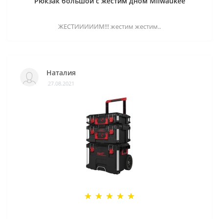
Рюкзак большой с жестим дном Milwaukee
ЖЕСТИИИИИМ!!! жестим жестим..
Наталия
27.08.2021