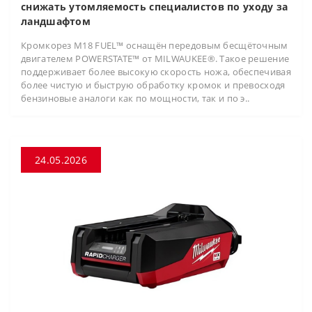
снижать утомляемость специалистов по уходу за
ландшафтом
Кромкорез M18 FUEL™ оснащён передовым бесщёточным
двигателем POWERSTATE™ от MILWAUKEE®. Такое решение
поддерживает более высокую скорость ножа, обеспечивая
более чистую и быструю обработку кромок и превосходя
бензиновые аналоги как по мощности, так и по э..
24.05.2026