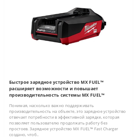
Быстрое зарядное устройство MX FUEL™
расширяет возможности и повышает
производительность системы MX FUEL™
Понимая, насколько важно поддерживать
производительность на объекте, это зарядное устройство
отвечает потребности в эффективной зарядке, которая
позволяет пользователю продолжать работу без
простоев. Зарядное устройство MX FUEL™ Fast Charger
создано, чтоб..