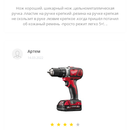
Нож хороший. шикарный нож ,цельнометаллическая
ручка .пластик на ручке крепкий ,резина на ручке крепкая
не скользит в руке .лезвие крепкое .когда пришёл потачил
об кожаный ремень -просто режит легко 5+!. ..
Артем
14.03.2022