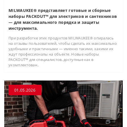
MILWAUKEE® представляет готовые и сборные
наборы PACKOUT™ для электриков и сантехников
— для максимального порядка и защиты
инструмента.
При разработке этих продуктов MILWAUKEE® опиралась
на отзывы пользователей, чтобы сделать их максимально
удобными и практичными — именно такими, какими их
ждут профессионалы на объекте. Новые наборы
PACKOUT™ для специалистов, доступные как в
укомплектован..
01.05.2026