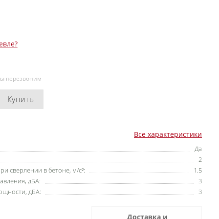
евле?
мы перезвоним
Купить
Все характеристики
Да
2
и сверлении в бетоне, м/с²:
1.5
авления, дБА:
3
ощности, дБА:
3
Доставка и