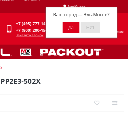
Эль-Монте
Ваш город —
Эль-Монте
?
Личный кабинет
+7 (495) 777-14-94
0
0 р.
+7 (800) 200-15-94
Оформить заказ
Заказать звонок
2X
PP2E3-502X