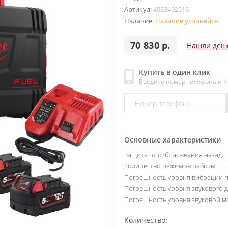
Артикул:
4933492516
Наличие:
Наличие уточняйте
70 830 р.
Нашли деш
Купить в один клик
Введите номер телефона и 
Основные характеристики
Защита от отбрасывания назад:
Количество режимов работы:
Погрешность уровня вибрации пр
Погрешность уровня звукового д
Погрешность уровня звуковой м
Количество: