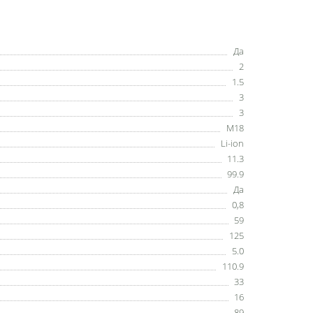
Да
2
1.5
3
3
M18
Li-ion
11.3
99.9
Да
0,8
59
125
5.0
110.9
33
16
89