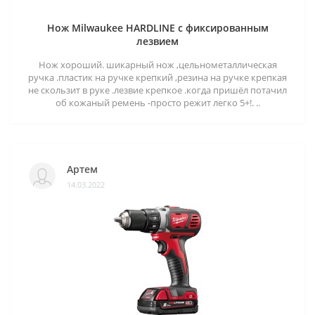
Нож Milwaukee HARDLINE с фиксированным
лезвием
Нож хороший. шикарный нож ,цельнометаллическая
ручка .пластик на ручке крепкий ,резина на ручке крепкая
не скользит в руке .лезвие крепкое .когда пришёл потачил
об кожаный ремень -просто режит легко 5+!. ..
Артем
14.03.2022