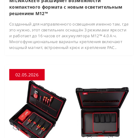
MILWAUKEE® расширяет возможности
компактного формата с новым осветительным
решением M12™
Созданный для направленного освещения именно там, где
это нужно, этот светильник оснащён 3 режимами яркости
и работает до 16 часов от аккумулятора M12™ 4.0 А·ч.
Многофункциональные варианты крепления включают
мощный магнит, встроенный крюк и крепление PAC..
02.05.2026