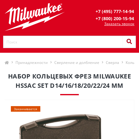
+7 (495) 777-14-94
+7 (800) 200-15-94
Заказать звонок
Принадлежности
Сверление и долбление
Сверла
Кольце
НАБОР КОЛЬЦЕВЫХ ФРЕЗ MILWAUKEE
HSSAC SET D14/16/18/20/22/24 ММ
Заканчивается