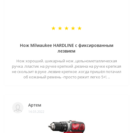
Нож Milwaukee HARDLINE с фиксированным
лезвием
Нож хороший. шикарный нож ,цельнометаллическая
ручка .пластик на ручке крепкий ,резина на ручке крепкая
не скользит в руке .лезвие крепкое .когда пришёл потачил
об кожаный ремень -просто режит легко 5+!. ..
Артем
14.03.2022