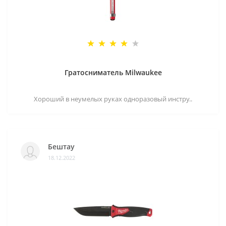
Гратосниматель Milwaukee
Хороший в неумелых руках одноразовый инстру..
Бештау
18.12.2022