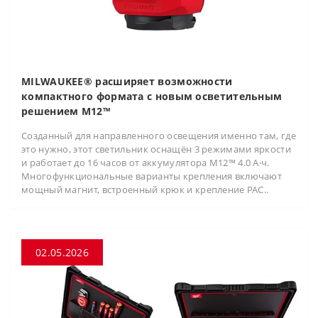
MILWAUKEE® расширяет возможности
компактного формата с новым осветительным
решением M12™
Созданный для направленного освещения именно там, где
это нужно, этот светильник оснащён 3 режимами яркости
и работает до 16 часов от аккумулятора M12™ 4.0 А·ч.
Многофункциональные варианты крепления включают
мощный магнит, встроенный крюк и крепление PAC..
02.05.2026