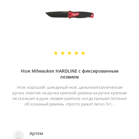
Нож Milwaukee HARDLINE с фиксированным
лезвием
Нож хороший. шикарный нож ,цельнометаллическая
ручка .пластик на ручке крепкий ,резина на ручке крепкая
не скользит в руке .лезвие крепкое .когда пришёл потачил
об кожаный ремень -просто режит легко 5+!. ..
Артем