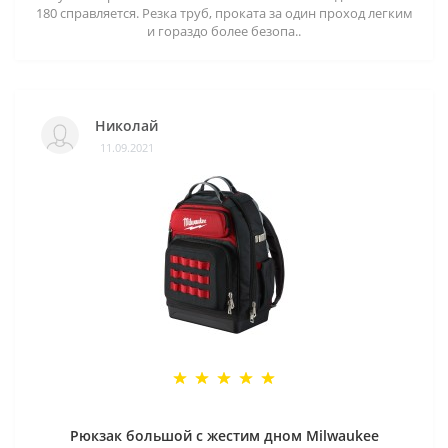
180 справляется. Резка труб, проката за один проход легким
и гораздо более безопа..
Николай
11.09.2021
Рюкзак большой с жестим дном Milwaukee