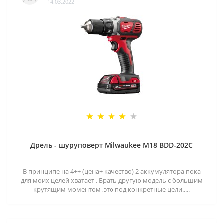
14.03.2022
Дрель - шуруповерт Milwaukee M18 BDD-202C
В принципе на 4++ (цена+ качество) 2 аккумулятора пока
для моих целей хватает . Брать другую модель с большим
крутящим моментом ,это под конкретные цели.....