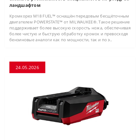
ландшафтом
Кромкорез M18 FUEL™ оснащён передовым бесщёточным
двигателем POWERSTATE™ от MILWAUKEE®. Такое решение
поддерживает более высокую скорость ножа, обеспечивая
более чистую и быструю обработку кромок и превосходя
бензиновые аналоги как по мощности, так и по э..
24.05.2026