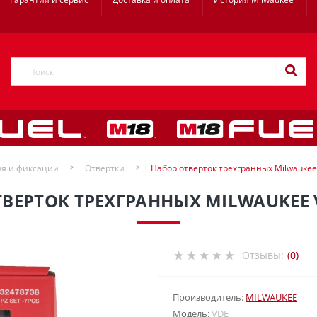
ия и фиксации
Отвертки
Набор отверток трехгранных Milwaukee
ВЕРТОК ТРЕХГРАННЫХ MILWAUKEE 
Отзывы:
(0)
Производитель:
MILWAUKEE
Модель:
VDE