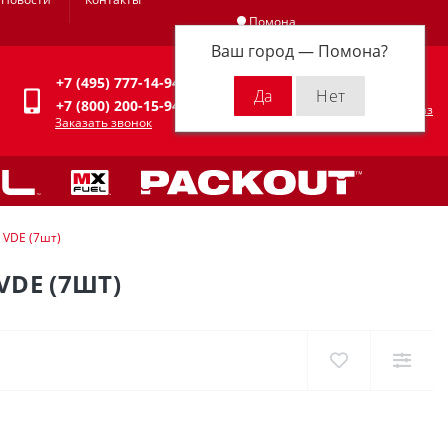
Помона
Ваш город —
Помона
?
Личный кабинет
+7 (495) 777-14-94
0
0 р.
+7 (800) 200-15-94
Оформить заказ
Заказать звонок
 VDE (7шт)
VDE (7ШТ)