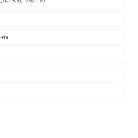
д напряжением 1 кВ
ента