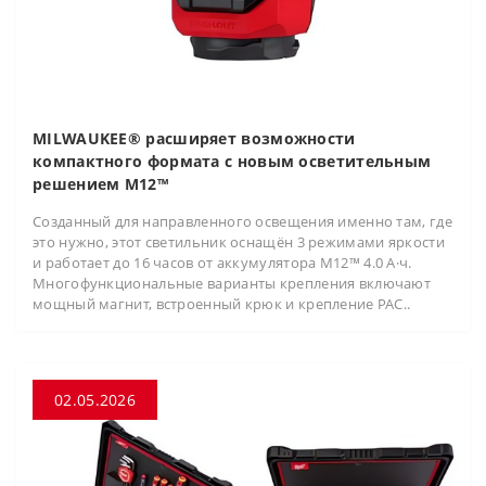
MILWAUKEE® расширяет возможности
компактного формата с новым осветительным
решением M12™
Созданный для направленного освещения именно там, где
это нужно, этот светильник оснащён 3 режимами яркости
и работает до 16 часов от аккумулятора M12™ 4.0 А·ч.
Многофункциональные варианты крепления включают
мощный магнит, встроенный крюк и крепление PAC..
02.05.2026