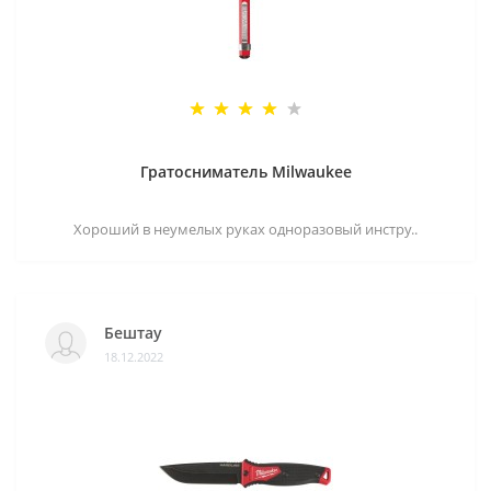
Гратосниматель Milwaukee
Хороший в неумелых руках одноразовый инстру..
Бештау
18.12.2022