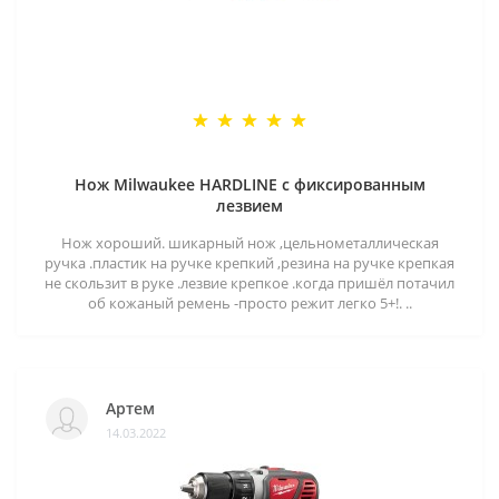
Нож Milwaukee HARDLINE с фиксированным
лезвием
Нож хороший. шикарный нож ,цельнометаллическая
ручка .пластик на ручке крепкий ,резина на ручке крепкая
не скользит в руке .лезвие крепкое .когда пришёл потачил
об кожаный ремень -просто режит легко 5+!. ..
Артем
14.03.2022