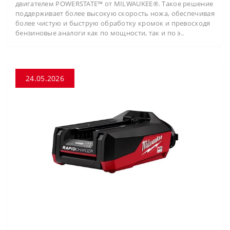
двигателем POWERSTATE™ от MILWAUKEE®. Такое решение
поддерживает более высокую скорость ножа, обеспечивая
более чистую и быструю обработку кромок и превосходя
бензиновые аналоги как по мощности, так и по э..
24.05.2026