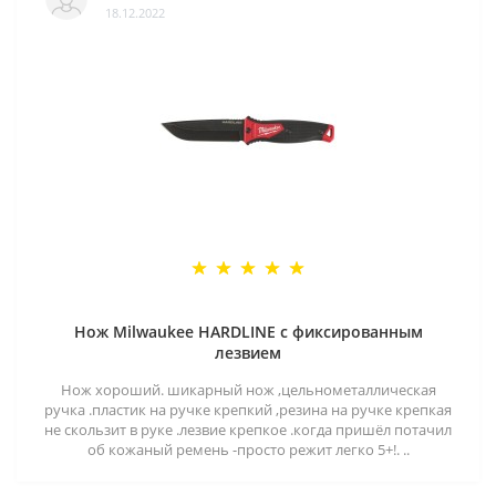
18.12.2022
Нож Milwaukee HARDLINE с фиксированным
лезвием
Нож хороший. шикарный нож ,цельнометаллическая
ручка .пластик на ручке крепкий ,резина на ручке крепкая
не скользит в руке .лезвие крепкое .когда пришёл потачил
об кожаный ремень -просто режит легко 5+!. ..