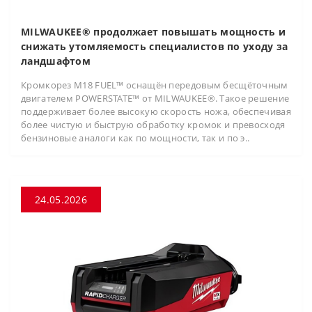
MILWAUKEE® продолжает повышать мощность и
снижать утомляемость специалистов по уходу за
ландшафтом
Кромкорез M18 FUEL™ оснащён передовым бесщёточным
двигателем POWERSTATE™ от MILWAUKEE®. Такое решение
поддерживает более высокую скорость ножа, обеспечивая
более чистую и быструю обработку кромок и превосходя
бензиновые аналоги как по мощности, так и по э..
24.05.2026