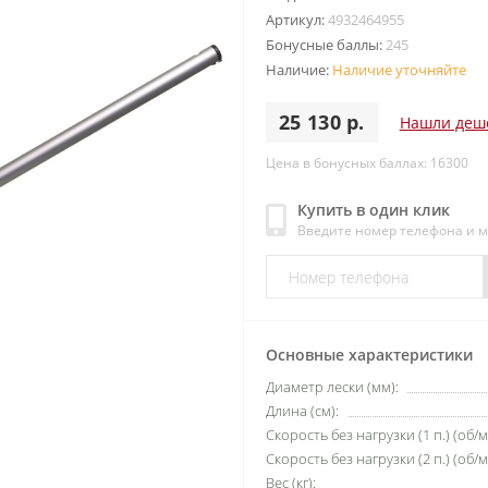
Артикул:
4932464955
Бонусные баллы:
245
Наличие:
Наличие уточняйте
25 130 р.
Нашли деш
Цена в бонусных баллах: 16300
Купить в один клик
Введите номер телефона и 
Основные характеристики
Диаметр лески (мм):
Длина (см):
Скорость без нагрузки (1 п.) (об/м
Скорость без нагрузки (2 п.) (об/м
Вес (кг):