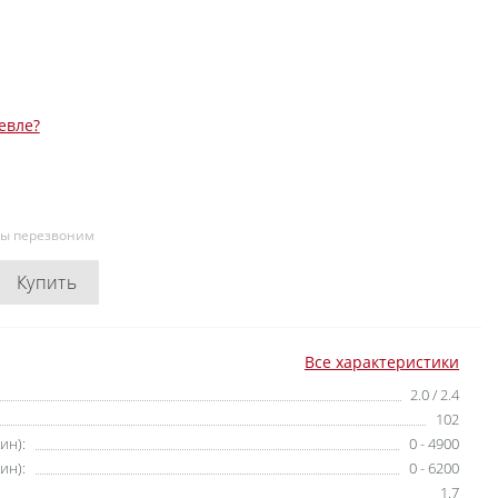
евле?
мы перезвоним
Купить
Все характеристики
2.0 / 2.4
102
ин):
0 - 4900
ин):
0 - 6200
1.7