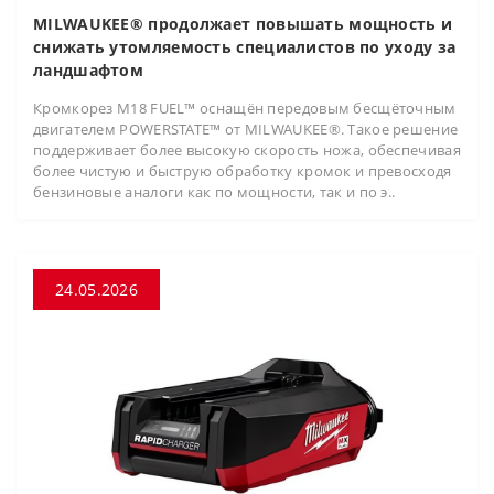
MILWAUKEE® продолжает повышать мощность и
снижать утомляемость специалистов по уходу за
ландшафтом
Кромкорез M18 FUEL™ оснащён передовым бесщёточным
двигателем POWERSTATE™ от MILWAUKEE®. Такое решение
поддерживает более высокую скорость ножа, обеспечивая
более чистую и быструю обработку кромок и превосходя
бензиновые аналоги как по мощности, так и по э..
24.05.2026