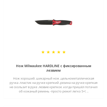
Нож Milwaukee HARDLINE с фиксированным
лезвием
Нож хороший. шикарный нож ,цельнометаллическая
ручка .пластик на ручке крепкий ,резина на ручке крепкая
не скользит в руке .лезвие крепкое .когда пришёл потачил
об кожаный ремень -просто режит легко 5+!. ..