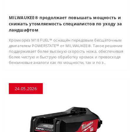
MILWAUKEE® продолжает повышать мощность и
снижать утомляемость специалистов по уходу за
ландшафтом
Кромкорез M18 FUEL™ оснащён передовым бесщёточным
двигателем POWERSTATE™ от MILWAUKEE®. Такое решение
поддерживает более высокую скорость ножа, обеспечивая
более чистую и быструю обработку кромок и превосходя
бензиновые аналоги как по мощности, так и по э..
24.05.2026