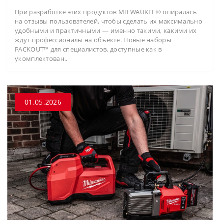
При разработке этих продуктов MILWAUKEE® опиралась
на отзывы пользователей, чтобы сделать их максимально
удобными и практичными — именно такими, какими их
ждут профессионалы на объекте. Новые наборы
PACKOUT™ для специалистов, доступные как в
укомплектован..
01.05.2026