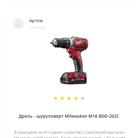
Артем
14.03.2022
Дрель - шуруповерт Milwaukee M18 BDD-202C
В принципе на 4++ (цена+ качество) 2 аккумулятора пока
для моих целей хватает . Брать другую модель с большим