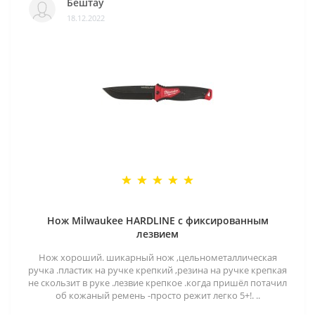
Бештау
18.12.2022
Нож Milwaukee HARDLINE с фиксированным
лезвием
Нож хороший. шикарный нож ,цельнометаллическая
ручка .пластик на ручке крепкий ,резина на ручке крепкая
не скользит в руке .лезвие крепкое .когда пришёл потачил
об кожаный ремень -просто режит легко 5+!. ..