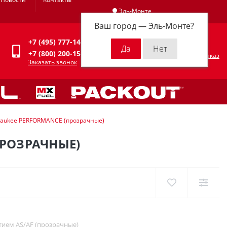
Эль-Монте
Ваш город —
Эль-Монте
?
Личный кабинет
+7 (495) 777-14-94
0
0 р.
+7 (800) 200-15-94
Оформить заказ
Заказать звонок
aukee PERFORMANCE (прозрачные)
РОЗРАЧНЫЕ)
ием AS/AF (прозрачные)