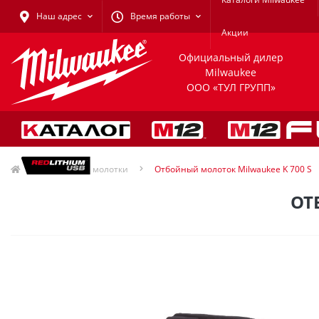
Наш адрес
Время работы
Акции
Официальный дилер
Milwaukee
ООО «ТУЛ ГРУПП»
Отбойные молотки
Отбойный молоток Milwaukee K 700 S
ОТ