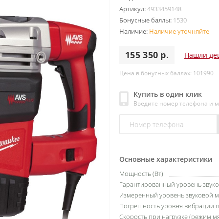
Артикул:
4933459148
Бонусные баллы:
1530
Наличие:
Наличие уточняйте
155 350 р.
Нашли де
Цена в бонусных баллах: 101990
Купить в один клик
Введите номер телефона и 
Основные характеристики
Мощность (Вт):
Гарантированный уровень звуков
Измеренный уровень звуковой мо
Погрешность уровня вибрации пр
Скорость при нагрузке (режим мяг