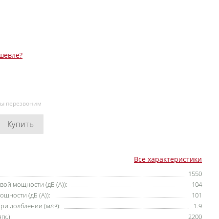
шевле?
мы перезвоним
Купить
Все характеристики
1550
ой мощности (дБ (А)):
104
щности (дБ (А)):
101
и долблении (м/с²):
1.9
к.):
2200