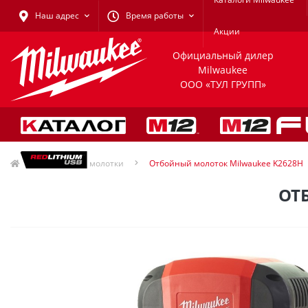
Наш адрес
Время работы
Акции
Официальный дилер
Milwaukee
ООО «ТУЛ ГРУПП»
Отбойные молотки
Отбойный молоток Milwaukee K2628H
ОТ