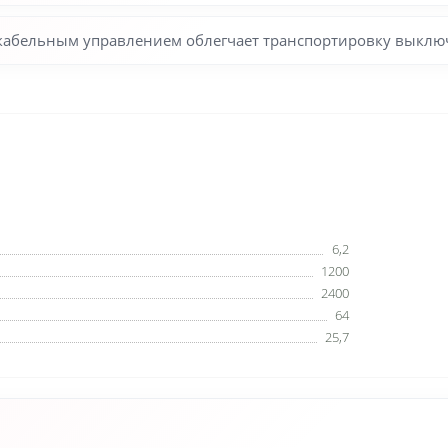
 кабельным управлением облегчает транспортировку выклю
6,2
1200
2400
64
25,7