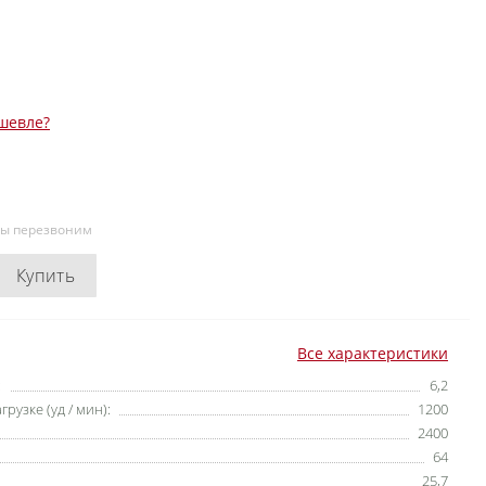
шевле?
мы перезвоним
Купить
Все характеристики
:
6,2
узке (уд / мин):
1200
2400
64
25,7