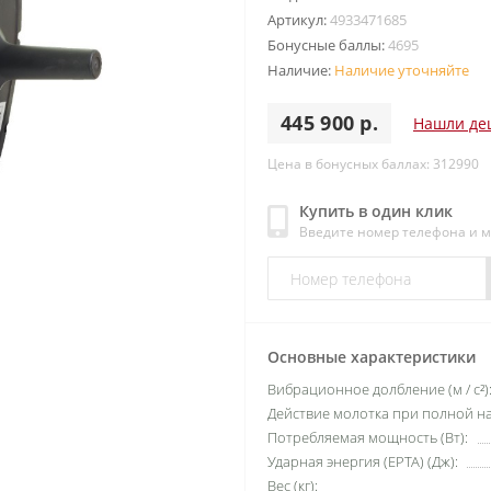
Артикул:
4933471685
Бонусные баллы:
4695
Наличие:
Наличие уточняйте
445 900 р.
Нашли де
Цена в бонусных баллах: 312990
Купить в один клик
Введите номер телефона и 
Основные характеристики
Вибрационное долбление (м / с²)
Действие молотка при полной нагр
Потребляемая мощность (Вт):
Ударная энергия (EPTA) (Дж):
Вес (кг):