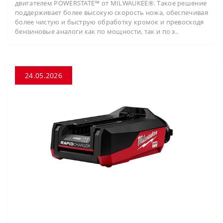
двигателем POWERSTATE™ от MILWAUKEE®. Такое решение
поддерживает более высокую скорость ножа, обеспечивая
более чистую и быструю обработку кромок и превосходя
бензиновые аналоги как по мощности, так и по э..
24.05.2026