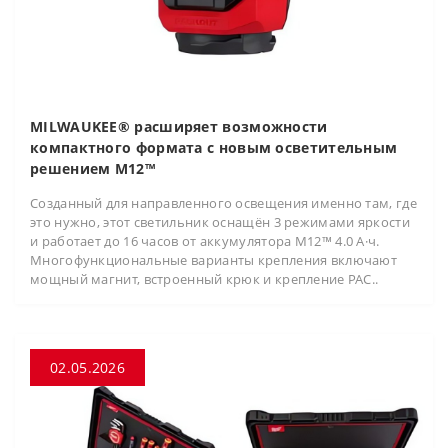
MILWAUKEE® расширяет возможности
компактного формата с новым осветительным
решением M12™
Созданный для направленного освещения именно там, где
это нужно, этот светильник оснащён 3 режимами яркости
и работает до 16 часов от аккумулятора M12™ 4.0 А·ч.
Многофункциональные варианты крепления включают
мощный магнит, встроенный крюк и крепление PAC..
02.05.2026