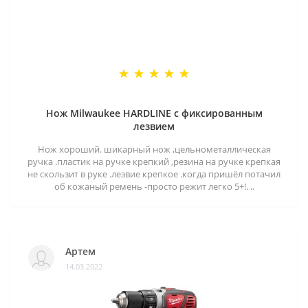
Нож Milwaukee HARDLINE с фиксированным
лезвием
Нож хороший. шикарный нож ,цельнометаллическая
ручка .пластик на ручке крепкий ,резина на ручке крепкая
не скользит в руке .лезвие крепкое .когда пришёл потачил
об кожаный ремень -просто режит легко 5+!. ..
Артем
14.03.2022