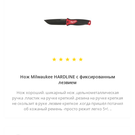
Нож Milwaukee HARDLINE с фиксированным
лезвием
Нож хороший. шикарный нож ,цельнометаллическая
ручка .пластик на ручке крепкий ,резина на ручке крепкая
не скользит в руке .лезвие крепкое .когда пришёл потачил
об кожаный ремень -просто режит легко 5+!. ..