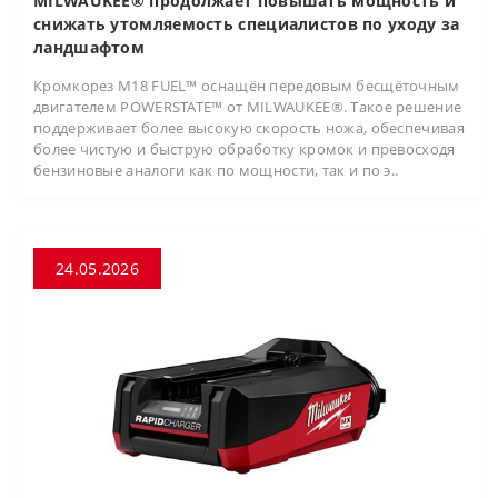
MILWAUKEE® продолжает повышать мощность и
снижать утомляемость специалистов по уходу за
ландшафтом
Кромкорез M18 FUEL™ оснащён передовым бесщёточным
двигателем POWERSTATE™ от MILWAUKEE®. Такое решение
поддерживает более высокую скорость ножа, обеспечивая
более чистую и быструю обработку кромок и превосходя
бензиновые аналоги как по мощности, так и по э..
24.05.2026