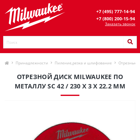
+7 (495) 777-14-94
+7 (800) 200-15-94
Заказать звонок
Принадлежности
Пиление,резка и шлифование
Отрезные 
ОТРЕЗНОЙ ДИСК MILWAUKEE ПО
МЕТАЛЛУ SC 42 / 230 X 3 X 22.2 ММ