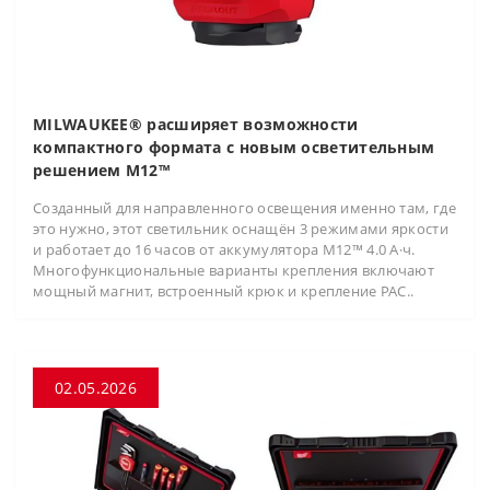
MILWAUKEE® расширяет возможности
компактного формата с новым осветительным
решением M12™
Созданный для направленного освещения именно там, где
это нужно, этот светильник оснащён 3 режимами яркости
и работает до 16 часов от аккумулятора M12™ 4.0 А·ч.
Многофункциональные варианты крепления включают
мощный магнит, встроенный крюк и крепление PAC..
02.05.2026