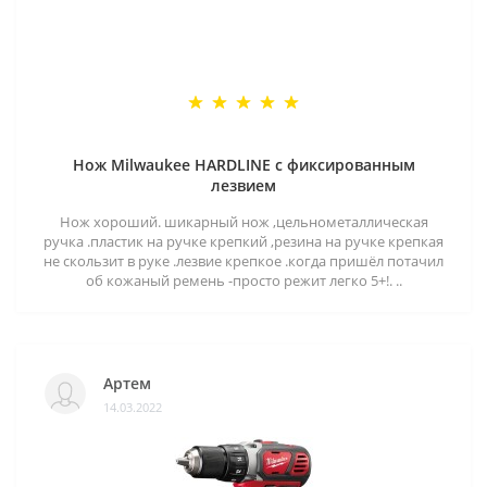
Нож Milwaukee HARDLINE с фиксированным
лезвием
Нож хороший. шикарный нож ,цельнометаллическая
ручка .пластик на ручке крепкий ,резина на ручке крепкая
не скользит в руке .лезвие крепкое .когда пришёл потачил
об кожаный ремень -просто режит легко 5+!. ..
Артем
14.03.2022