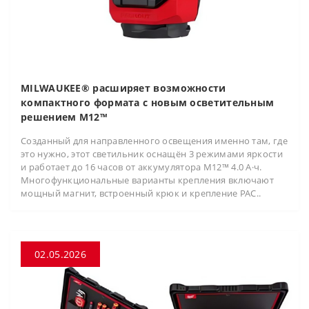
MILWAUKEE® расширяет возможности
компактного формата с новым осветительным
решением M12™
Созданный для направленного освещения именно там, где
это нужно, этот светильник оснащён 3 режимами яркости
и работает до 16 часов от аккумулятора M12™ 4.0 А·ч.
Многофункциональные варианты крепления включают
мощный магнит, встроенный крюк и крепление PAC..
02.05.2026