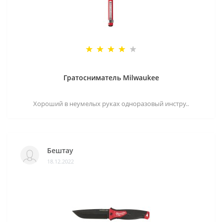
Гратосниматель Milwaukee
Хороший в неумелых руках одноразовый инстру..
Бештау
18.12.2022