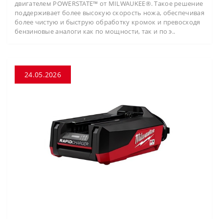
двигателем POWERSTATE™ от MILWAUKEE®. Такое решение
поддерживает более высокую скорость ножа, обеспечивая
более чистую и быструю обработку кромок и превосходя
бензиновые аналоги как по мощности, так и по э..
24.05.2026