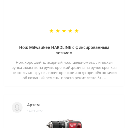
Нож Milwaukee HARDLINE с фиксированным
лезвием
Нож хороший. шикарный нож ,цельнометаллическая
ручка .пластик на ручке крепкий ,резина на ручке крепкая
не скользит в руке .лезвие крепкое .когда пришёл потачил
об кожаный ремень -просто режит легко 5+!. ..
Артем
14.03.2022