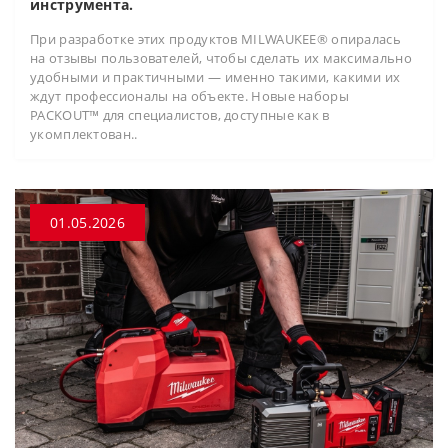
инструмента.
При разработке этих продуктов MILWAUKEE® опиралась
на отзывы пользователей, чтобы сделать их максимально
удобными и практичными — именно такими, какими их
ждут профессионалы на объекте. Новые наборы
PACKOUT™ для специалистов, доступные как в
укомплектован..
01.05.2026