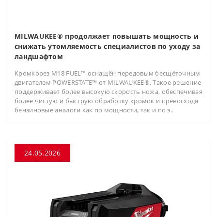
MILWAUKEE® продолжает повышать мощность и
снижать утомляемость специалистов по уходу за
ландшафтом
Кромкорез M18 FUEL™ оснащён передовым бесщёточным
двигателем POWERSTATE™ от MILWAUKEE®. Такое решение
поддерживает более высокую скорость ножа, обеспечивая
более чистую и быструю обработку кромок и превосходя
бензиновые аналоги как по мощности, так и по э..
24.05.2026