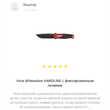
Бештау
18.12.2022
Нож Milwaukee HARDLINE с фиксированным
лезвием
Нож хороший. шикарный нож ,цельнометаллическая
ручка .пластик на ручке крепкий ,резина на ручке крепкая
не скользит в руке .лезвие крепкое .когда пришёл потачил
об кожаный ремень -просто режит легко 5+!. ..