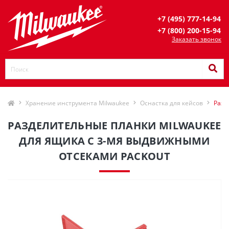
+7 (495) 777-14-94
+7 (800) 200-15-94
Заказать звонок
Хранение инструмента Milwaukee
Оснастка для кейсов
Разд
РАЗДЕЛИТЕЛЬНЫЕ ПЛАНКИ MILWAUKEE
ДЛЯ ЯЩИКА С 3-МЯ ВЫДВИЖНЫМИ
ОТСЕКАМИ PACKOUT