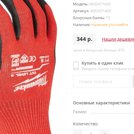
Модель:
4932471420
Артикул:
4932471420
Бонусные баллы:
15
Наличие:
Наличие уточняйте
344 р.
Нашли дешевл
Цена в бонусных баллах: 970
Купить в один клик
Введите номер телефона и 
Основные характеристики
Размер:
Количество:
-
+