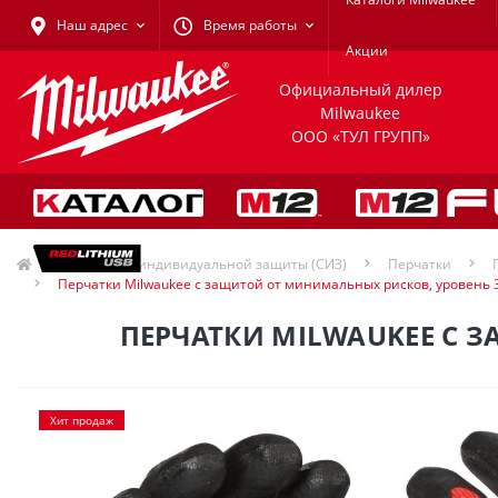
Наш адрес
Время работы
Акции
Официальный дилер
Milwaukee
ООО «ТУЛ ГРУПП»
Средства индивидуальной защиты (СИЗ)
Перчатки
Перчатки Milwaukee с защитой от минимальных рисков, уровень 3
ПЕРЧАТКИ MILWAUKEE С З
Хит продаж