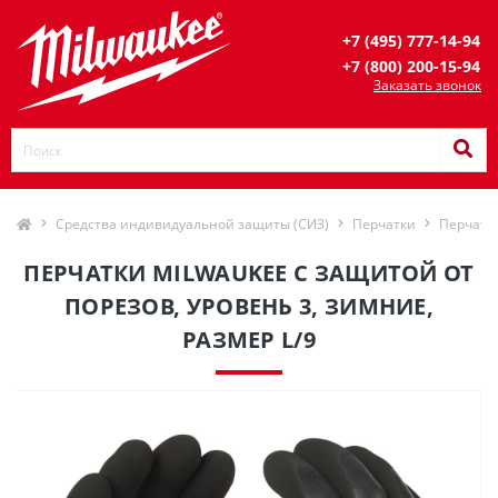
+7 (495) 777-14-94
+7 (800) 200-15-94
Заказать звонок
Средства индивидуальной защиты (СИЗ)
Перчатки
Перчатк
ПЕРЧАТКИ MILWAUKEE С ЗАЩИТОЙ ОТ
ПОРЕЗОВ, УРОВЕНЬ 3, ЗИМНИЕ,
РАЗМЕР L/9