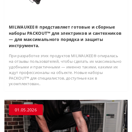
MILWAUKEE® представляет готовые и сборные
наборы PACKOUT™ для электриков и сантехников
— для максимального порядка и защиты
инструмента.
При разработке этих продуктов MILWAUKEE® опиралась
на отзывы пользователей, чтобы сделать их максимально
удобными и практичными — именно такими, какими их
ждут профессионалы на объекте. Новые наборы
PACKOUT™ для специалистов, доступные как в
укомплектован..
01.05.2026