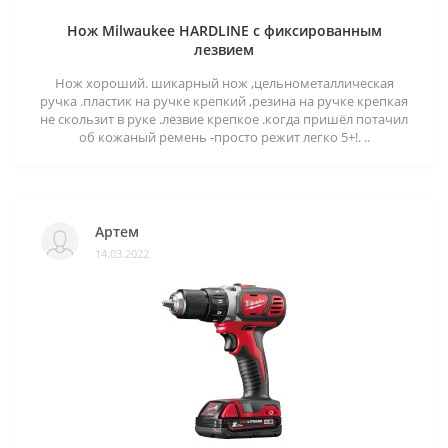
Нож Milwaukee HARDLINE с фиксированным
лезвием
Нож хороший. шикарный нож ,цельнометаллическая
ручка .пластик на ручке крепкий ,резина на ручке крепкая
не скользит в руке .лезвие крепкое .когда пришёл потачил
об кожаный ремень -просто режит легко 5+!. ..
Артем
14.03.2022