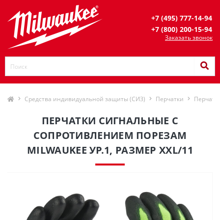
+7 (495) 777-14-94
+7 (800) 200-15-94
Заказать звонок
Средства индивидуальной защиты (СИЗ)
Перчатки
Перчатк
ПЕРЧАТКИ СИГНАЛЬНЫЕ С
СОПРОТИВЛЕНИЕМ ПОРЕЗАМ
MILWAUKEE УР.1, РАЗМЕР XXL/11