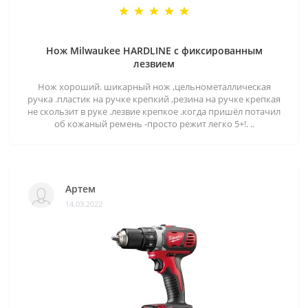
Нож Milwaukee HARDLINE с фиксированным
лезвием
Нож хороший. шикарный нож ,цельнометаллическая
ручка .пластик на ручке крепкий ,резина на ручке крепкая
не скользит в руке .лезвие крепкое .когда пришёл потачил
об кожаный ремень -просто режит легко 5+!. ..
Артем
14.03.2022