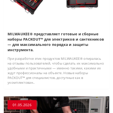
MILWAUKEE® представляет готовые и сборные
наборы PACKOUT™ для электриков и сантехников
— для максимального порядка и защиты
инструмента.
При разработке этих продуктов MILWAUKEE® опиралась
на отзывы пользователей, чтобы сделать их максимально
удобными и практичными — именно такими, какими их
ждут профессионалы на объекте. Новые наборы
PACKOUT™ для специалистов, доступные как в
укомплектован..
01.05.2026