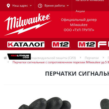
Наш адрес
Время работы
Акции
Официальный дилер
Milwaukee
ООО «ТУЛ ГРУПП»
Средства индивидуальной защиты (СИЗ)
Перчатки
Перчатки сигнальные с сопротивлением порезам Milwaukee ур.5 
ПЕРЧАТКИ СИГНАЛЬН