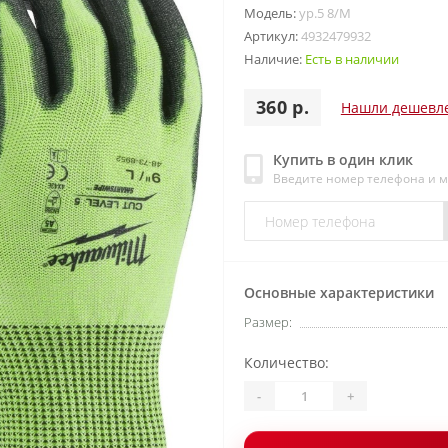
Модель:
ур.5 8/M
Артикул:
4932479932
Наличие:
Есть в наличии
360 р.
Нашли дешевл
Купить в один клик
Введите номер телефона и 
Основные характеристики
Размер:
Количество:
-
+