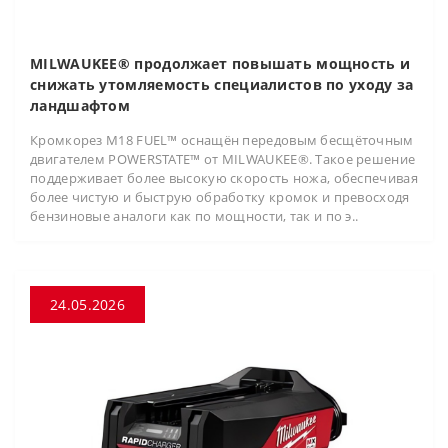
MILWAUKEE® продолжает повышать мощность и
снижать утомляемость специалистов по уходу за
ландшафтом
Кромкорез M18 FUEL™ оснащён передовым бесщёточным
двигателем POWERSTATE™ от MILWAUKEE®. Такое решение
поддерживает более высокую скорость ножа, обеспечивая
более чистую и быструю обработку кромок и превосходя
бензиновые аналоги как по мощности, так и по э..
24.05.2026