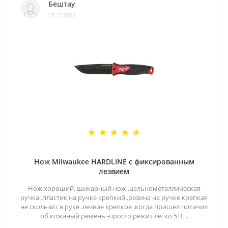
Бештау
18.12.2022
Нож Milwaukee HARDLINE с фиксированным
лезвием
Нож хороший. шикарный нож ,цельнометаллическая
ручка .пластик на ручке крепкий ,резина на ручке крепкая
не скользит в руке .лезвие крепкое .когда пришёл потачил
об кожаный ремень -просто режит легко 5+!. ..