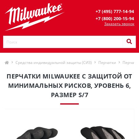
+7 (495) 777-14-94
+7 (800) 200-15-94
Заказать звонок
Средства индивидуальной защиты (СИЗ)
Перчатки
Перчатк
ПЕРЧАТКИ MILWAUKEE С ЗАЩИТОЙ ОТ
МИНИМАЛЬНЫХ РИСКОВ, УРОВЕНЬ 6,
РАЗМЕР S/7