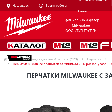
Наш адрес
Время работы
Акции
Официальный дилер
Milwaukee
ООО «ТУЛ ГРУПП»
Средства индивидуальной защиты (СИЗ)
Перчатки
Перчатки Milwaukee с защитой от минимальных рисков, уровень 6
ПЕРЧАТКИ MILWAUKEE С З