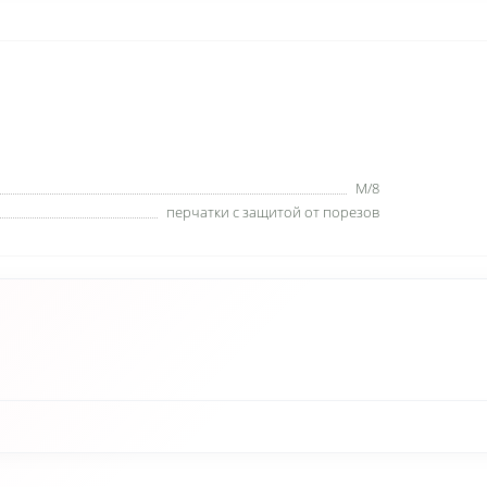
M/8
перчатки с защитой от порезов