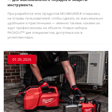
инструмента.
При разработке этих продуктов MILWAUKEE® опиралась
на отзывы пользователей, чтобы сделать их максимально
удобными и практичными — именно такими, какими их
ждут профессионалы на объекте. Новые наборы
PACKOUT™ для специалистов, доступные как в
укомплектован..
01.05.2026