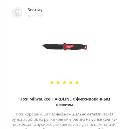
Бештау
18.12.2022
Нож Milwaukee HARDLINE с фиксированным
лезвием
Нож хороший. шикарный нож ,цельнометаллическая
ручка .пластик на ручке крепкий ,резина на ручке крепкая
не скользит в руке .лезвие крепкое .когда пришёл потачил