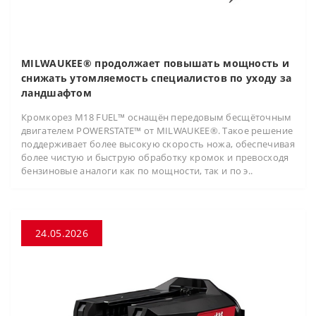
MILWAUKEE® продолжает повышать мощность и
снижать утомляемость специалистов по уходу за
ландшафтом
Кромкорез M18 FUEL™ оснащён передовым бесщёточным
двигателем POWERSTATE™ от MILWAUKEE®. Такое решение
поддерживает более высокую скорость ножа, обеспечивая
более чистую и быструю обработку кромок и превосходя
бензиновые аналоги как по мощности, так и по э..
24.05.2026