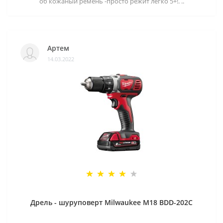
об кожаный ремень -просто режит легко 5+!. ..
Артем
14.03.2022
Дрель - шуруповерт Milwaukee M18 BDD-202C