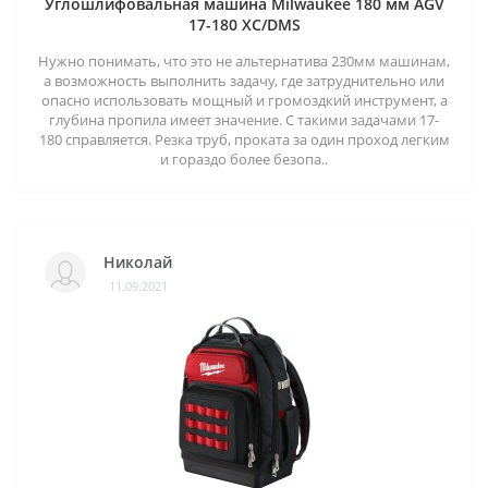
Углошлифовальная машина Milwaukee 180 мм AGV
17-180 XC/DMS
Нужно понимать, что это не альтернатива 230мм машинам,
а возможность выполнить задачу, где затруднительно или
опасно использовать мощный и громоздкий инструмент, а
глубина пропила имеет значение. С такими задачами 17-
180 справляется. Резка труб, проката за один проход легким
и гораздо более безопа..
Николай
11.09.2021