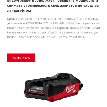
MILWAUKEE® продолжает повышать мощность и
снижать утомляемость специалистов по уходу за
ландшафтом
Кромкорез M18 FUEL™ оснащён передовым бесщёточным
двигателем POWERSTATE™ от MILWAUKEE®. Такое решение
поддерживает более высокую скорость ножа, обеспечивая
более чистую и быструю обработку кромок и превосходя
бензиновые аналоги как по мощности, так и по э..
24.05.2026