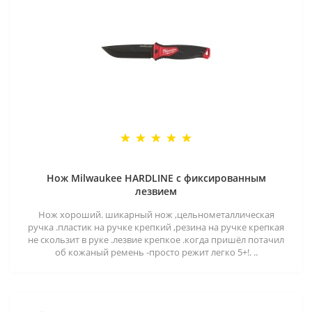
Нож Milwaukee HARDLINE с фиксированным
лезвием
Нож хороший. шикарный нож ,цельнометаллическая
ручка .пластик на ручке крепкий ,резина на ручке крепкая
не скользит в руке .лезвие крепкое .когда пришёл потачил
об кожаный ремень -просто режит легко 5+!. ..