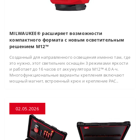
MILWAUKEE® расширяет возможности
компактного формата с новым осветительным
решением M12™
Созданный для направленного освещения именно там, где
это нужно, этот светильник оснащён 3 режимами яркости
и работает до 16 часов от аккумулятора M12™ 4.0 А·ч.
Многофункциональные варианты крепления включают
мощный магнит, встроенный крюк и крепление PAC..
02.05.2026