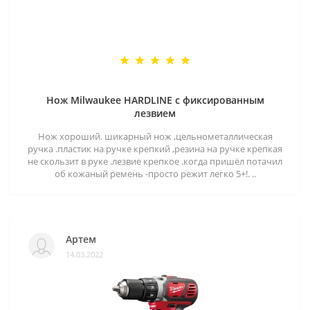
Нож Milwaukee HARDLINE с фиксированным
лезвием
Нож хороший. шикарный нож ,цельнометаллическая
ручка .пластик на ручке крепкий ,резина на ручке крепкая
не скользит в руке .лезвие крепкое .когда пришёл потачил
об кожаный ремень -просто режит легко 5+!. ..
Артем
14.03.2022