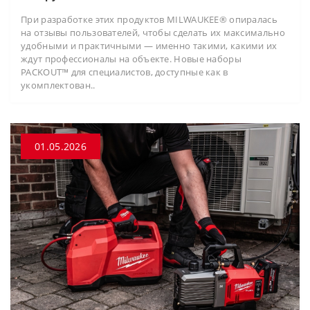
При разработке этих продуктов MILWAUKEE® опиралась
на отзывы пользователей, чтобы сделать их максимально
удобными и практичными — именно такими, какими их
ждут профессионалы на объекте. Новые наборы
PACKOUT™ для специалистов, доступные как в
укомплектован..
01.05.2026