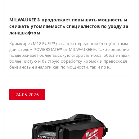
MILWAUKEE® продолжает повышать мощность и
снижать утомляемость специалистов по уходу за
ландшафтом
Кромкорез M18 FUEL™ оснащён передовым бесщёточным
двигателем POWERSTATE™ от MILWAUKEE®. Такое решение
поддерживает более высокую скорость ножа, обеспечивая
более чистую и быструю обработку кромок и превосходя
бензиновые аналоги как по мощности, так и по э..
24.05.2026