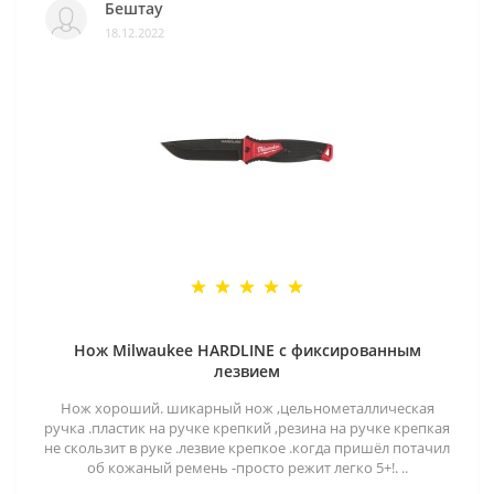
Бештау
18.12.2022
Нож Milwaukee HARDLINE с фиксированным
лезвием
Нож хороший. шикарный нож ,цельнометаллическая
ручка .пластик на ручке крепкий ,резина на ручке крепкая
не скользит в руке .лезвие крепкое .когда пришёл потачил
об кожаный ремень -просто режит легко 5+!. ..