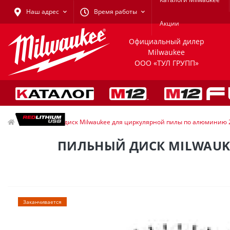
Наш адрес
Время работы
Акции
Официальный дилер
Milwaukee
ООО «ТУЛ ГРУПП»
Пильный диск Milwaukee для циркулярной пилы по алюминию 
ПИЛЬНЫЙ ДИСК MILWAUK
Заканчивается