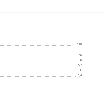
235
1
60
30
-5 °
TF
2,4