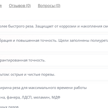
я
Отзывов (0)
Вопросы
(0)
более быстрого реза. Защищает от коррозии и накопления с
брация и повышенная точность. Щели заполнены полиурета
арантированная точность.
том: острые и чистые порезы.
 ширина реза для максимального времени работы
сина, фанера, ЛДСП, меламин, МДФ
нных пазов