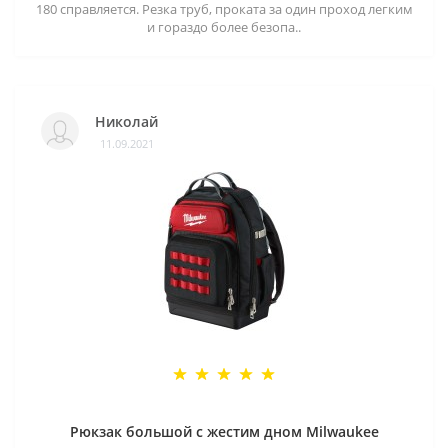
180 справляется. Резка труб, проката за один проход легким
и гораздо более безопа..
Николай
11.09.2021
Рюкзак большой с жестим дном Milwaukee