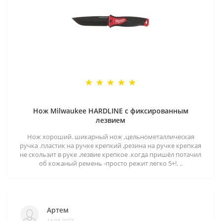
Нож Milwaukee HARDLINE с фиксированным
лезвием
Нож хороший. шикарный нож ,цельнометаллическая
ручка .пластик на ручке крепкий ,резина на ручке крепкая
не скользит в руке .лезвие крепкое .когда пришёл потачил
об кожаный ремень -просто режит легко 5+!. ..
Артем
14.03.2022