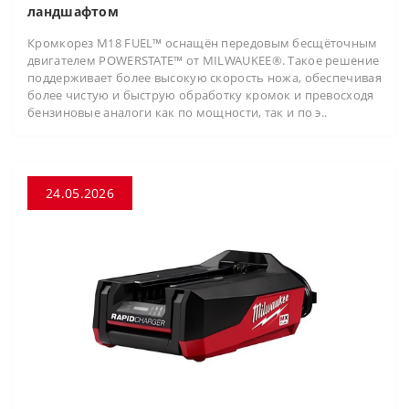
ландшафтом
Кромкорез M18 FUEL™ оснащён передовым бесщёточным
двигателем POWERSTATE™ от MILWAUKEE®. Такое решение
поддерживает более высокую скорость ножа, обеспечивая
более чистую и быструю обработку кромок и превосходя
бензиновые аналоги как по мощности, так и по э..
24.05.2026