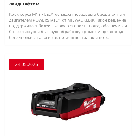
ландшафтом
Кромкорез M18 FUEL™ оснащён передовым бесщёточным
двигателем POWERSTATE™ от MILWAUKEE®. Такое решение
поддерживает более высокую скорость ножа, обеспечивая
более чистую и быструю обработку кромок и превосходя
бензиновые аналоги как по мощности, так и по э..
24.05.2026