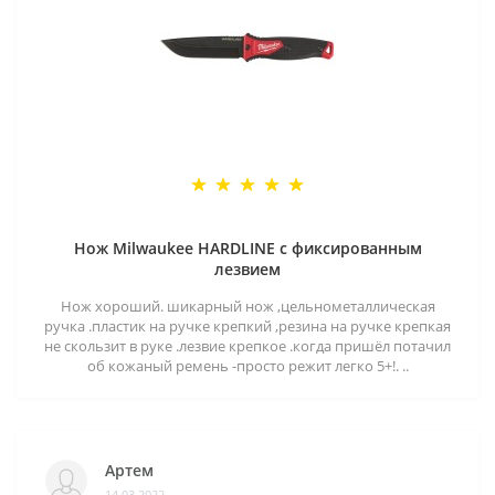
Нож Milwaukee HARDLINE с фиксированным
лезвием
Нож хороший. шикарный нож ,цельнометаллическая
ручка .пластик на ручке крепкий ,резина на ручке крепкая
не скользит в руке .лезвие крепкое .когда пришёл потачил
об кожаный ремень -просто режит легко 5+!. ..
Артем
14.03.2022