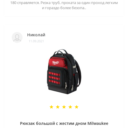
180 справляется. Резка труб, проката за один проход легким
и гораздо более безопа..
Николай
11.09.2021
Рюкзак большой с жестим дном Milwaukee