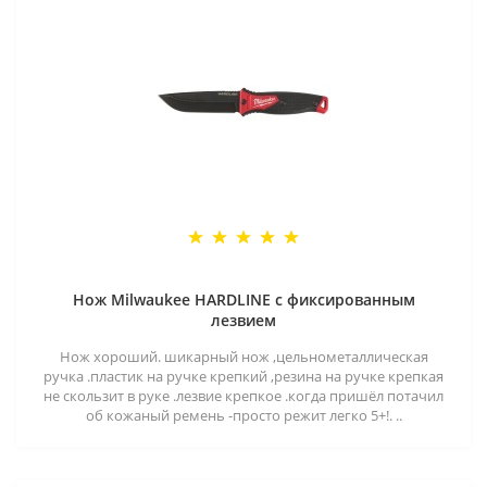
Нож Milwaukee HARDLINE с фиксированным
лезвием
Нож хороший. шикарный нож ,цельнометаллическая
ручка .пластик на ручке крепкий ,резина на ручке крепкая
не скользит в руке .лезвие крепкое .когда пришёл потачил
об кожаный ремень -просто режит легко 5+!. ..