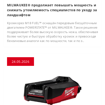
MILWAUKEE® продолжает повышать мощность и
снижать утомляемость специалистов по уходу за
ландшафтом
Кромкорез M18 FUEL™ оснащён передовым бесщёточным
двигателем POWERSTATE™ от MILWAUKEE®. Такое решение
поддерживает более высокую скорость ножа, обеспечивая
более чистую и быструю обработку кромок и превосходя
бензиновые аналоги как по мощности, так и по э..
24.05.2026