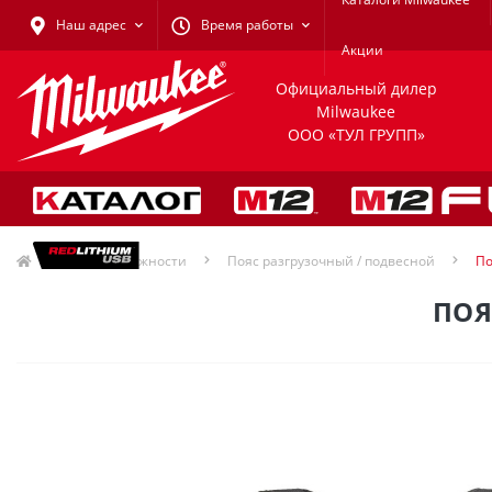
Наш адрес
Время работы
Акции
Официальный дилер
Milwaukee
ООО «ТУЛ ГРУПП»
Принадлежности
Пояс разгрузочный / подвесной
По
ПОЯ