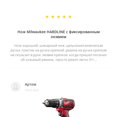
Нож Milwaukee HARDLINE с фиксированным
лезвием
Нож хороший. шикарный нож ,цельнометаллическая
ручка .пластик на ручке крепкий ,резина на ручке крепкая
не скользит в руке .лезвие крепкое .когда пришёл потачил
об кожаный ремень -просто режит легко 5+!. ..
Артем
14.03.2022