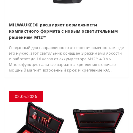
MILWAUKEE® расширяет возможности
компактного формата с новым осветительным
решением M12™
Созданный для направленного освещения именно там, где
это нужно, этот светильник оснащён 3 режимами яркости
и работает до 16 часов от аккумулятора M12™ 4.0 А·ч.
Многофункциональные варианты крепления включают
мощный магнит, встроенный крюк и крепление PAC..
02.05.2026