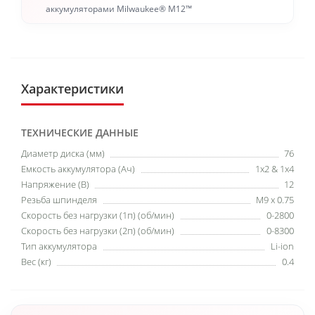
аккумуляторами Milwaukee® M12™
Характеристики
ТЕХНИЧЕСКИЕ ДАННЫЕ
Диаметр диска (мм)
76
Емкость аккумулятора (Ач)
1х2 & 1x4
Напряжение (В)
12
Резьба шпинделя
М9 х 0.75
Скорость без нагрузки (1п) (об/мин)
0-2800
Скорость без нагрузки (2п) (об/мин)
0-8300
Тип аккумулятора
Li-ion
Вес (кг)
0.4