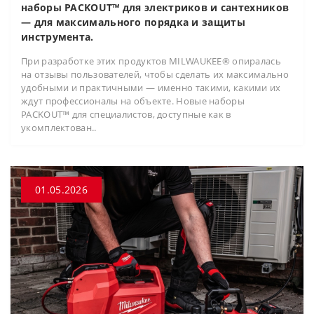
наборы PACKOUT™ для электриков и сантехников
— для максимального порядка и защиты
инструмента.
При разработке этих продуктов MILWAUKEE® опиралась
на отзывы пользователей, чтобы сделать их максимально
удобными и практичными — именно такими, какими их
ждут профессионалы на объекте. Новые наборы
PACKOUT™ для специалистов, доступные как в
укомплектован..
01.05.2026