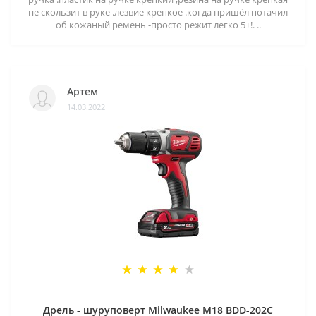
не скользит в руке .лезвие крепкое .когда пришёл потачил
об кожаный ремень -просто режит легко 5+!. ..
Артем
14.03.2022
Дрель - шуруповерт Milwaukee M18 BDD-202C