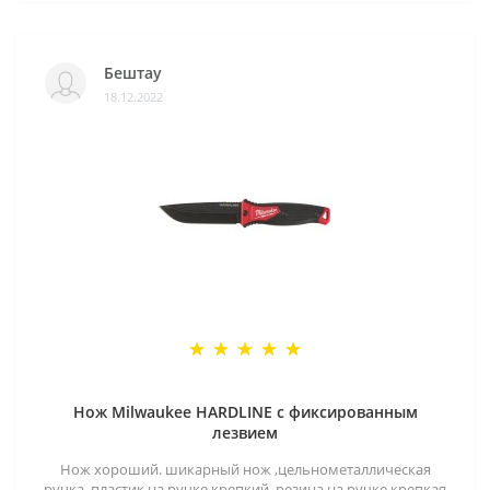
Бештау
18.12.2022
Нож Milwaukee HARDLINE с фиксированным
лезвием
Нож хороший. шикарный нож ,цельнометаллическая
ручка .пластик на ручке крепкий ,резина на ручке крепкая