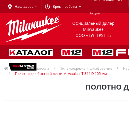
Наш адрес
Время работы
Акции
Официальный дилер
Milwaukee
ООО «ТУЛ ГРУПП»
Принадлежности
Пиление,резка и шлифование
Hac
Полотно для быстрой резки Milwaukee T 344 D 105 мм
ПОЛОТНО ДЛ