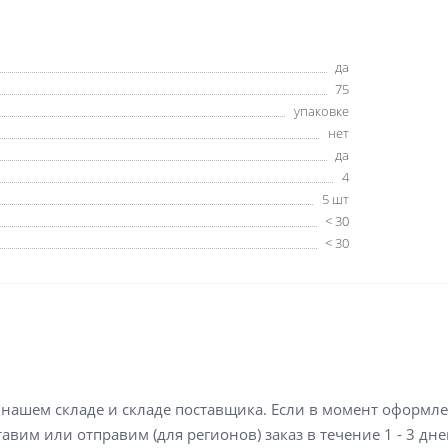
да
75
упаковке
нет
да
4
5 шт
< 30
< 30
а нашем складе и складе поставщика. Если в момент оформл
вим или отправим (для регионов) заказ в течение 1 - 3 дне