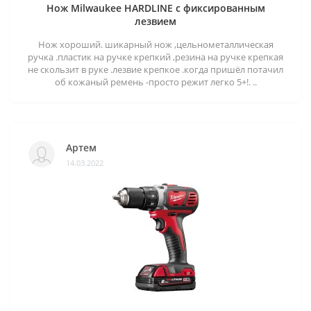
Нож Milwaukee HARDLINE с фиксированным
лезвием
Нож хороший. шикарный нож ,цельнометаллическая
ручка .пластик на ручке крепкий ,резина на ручке крепкая
не скользит в руке .лезвие крепкое .когда пришёл потачил
об кожаный ремень -просто режит легко 5+!. ..
Артем
14.03.2022