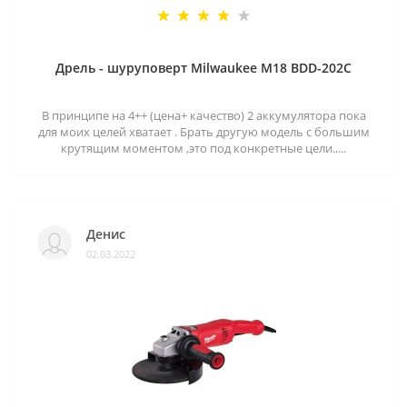
Дрель - шуруповерт Milwaukee M18 BDD-202C
В принципе на 4++ (цена+ качество) 2 аккумулятора пока
для моих целей хватает . Брать другую модель с большим
крутящим моментом ,это под конкретные цели.....
Денис
02.03.2022