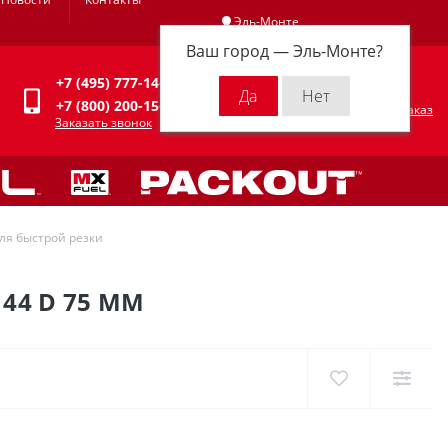
Эль-Монте
Ваш город —
Эль-Монте
?
Личный кабинет
+7 (495) 777-14-94
0
0 р.
+7 (800) 200-15-94
Оформить заказ
Заказать звонок
ля быстрой резки
44 D 75 ММ