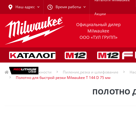
Наш адрес
Время работы
Акции
Официальный дилер
Milwaukee
ООО «ТУЛ ГРУПП»
Принадлежности
Пиление,резка и шлифование
Hac
Полотно для быстрой резки Milwaukee T 144 D 75 мм
ПОЛОТНО Д