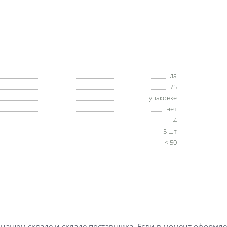
да
75
упаковке
нет
4
5 шт
< 50
а нашем складе и складе поставщика. Если в момент оформл