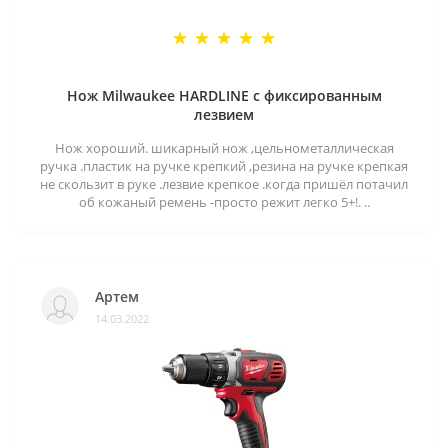
Нож Milwaukee HARDLINE с фиксированным
лезвием
Нож хороший. шикарный нож ,цельнометаллическая
ручка .пластик на ручке крепкий ,резина на ручке крепкая
не скользит в руке .лезвие крепкое .когда пришёл потачил
об кожаный ремень -просто режит легко 5+!. ..
Артем
14.03.2022