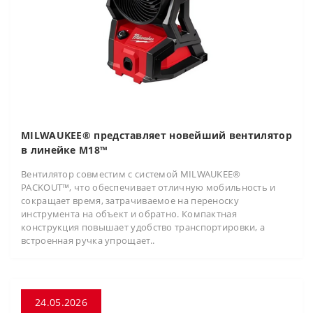
MILWAUKEE® представляет новейший вентилятор
в линейке M18™
Вентилятор совместим с системой MILWAUKEE®
PACKOUT™, что обеспечивает отличную мобильность и
сокращает время, затрачиваемое на переноску
инструмента на объект и обратно. Компактная
конструкция повышает удобство транспортировки, а
встроенная ручка упрощает..
24.05.2026