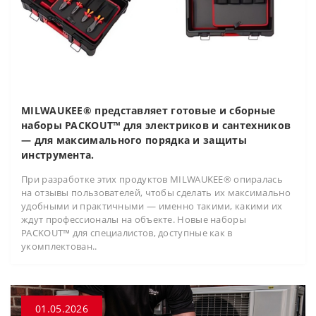
MILWAUKEE® представляет готовые и сборные
наборы PACKOUT™ для электриков и сантехников
— для максимального порядка и защиты
инструмента.
При разработке этих продуктов MILWAUKEE® опиралась
на отзывы пользователей, чтобы сделать их максимально
удобными и практичными — именно такими, какими их
ждут профессионалы на объекте. Новые наборы
PACKOUT™ для специалистов, доступные как в
укомплектован..
01.05.2026