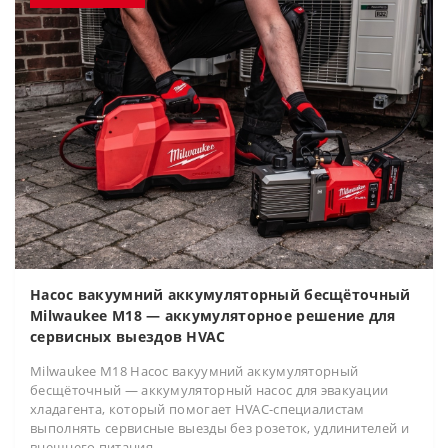
Насос вакуумний аккумуляторный бесщёточный
Milwaukee M18 — аккумуляторное решение для
сервисных выездов HVAC
Milwaukee M18 Насос вакуумний аккумуляторный
бесщёточный — аккумуляторный насос для эвакуации
хладагента, который помогает HVAC-специалистам
выполнять сервисные выезды без розеток, удлинителей и
внешнего питания...